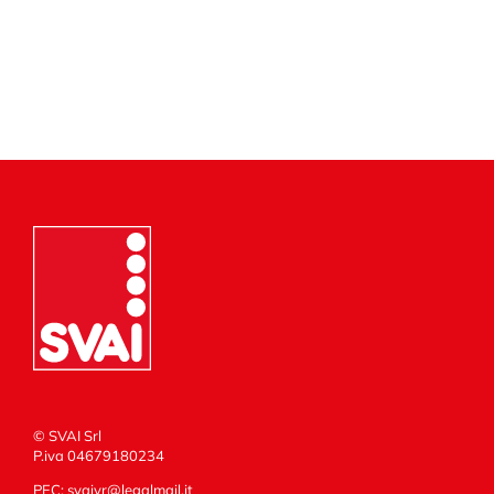
© SVAI Srl
P.iva 04679180234
PEC:
svaivr@legalmail.it