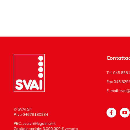
Contattac
Tel. 045 858
Fax 045 829
E-mail:
svai@s
© SVAI Srl
P.iva 04679180234
PEC:
svaivr@legalmail.it
Capitale sociale: 3.000.000 € versato