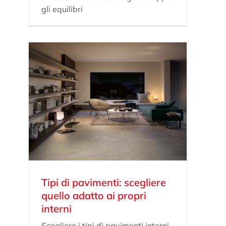
gli equilibri
Tipi di pavimenti: scegliere
quello adatto ai propri
interni
Scegliere i tipi di pavimenti interni