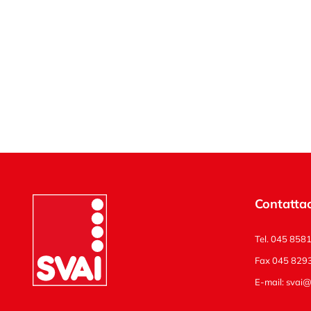
Contattac
Tel. 045 858
Fax 045 829
E-mail:
svai@s