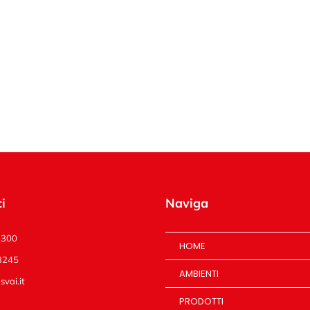
i
Naviga
1300
HOME
3245
AMBIENTI
vai.it
PRODOTTI