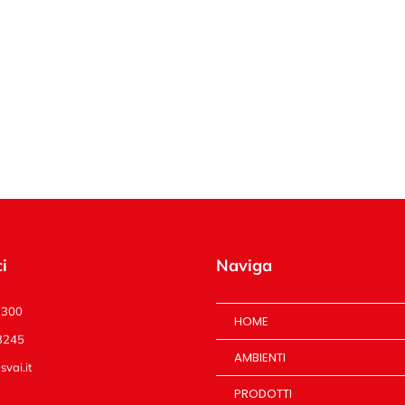
i
Naviga
1300
HOME
3245
AMBIENTI
vai.it
PRODOTTI