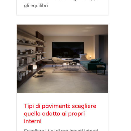
gli equilibri
Tipi di pavimenti: scegliere
quello adatto ai propri
interni
Scegliere i tipi di pavimenti interni