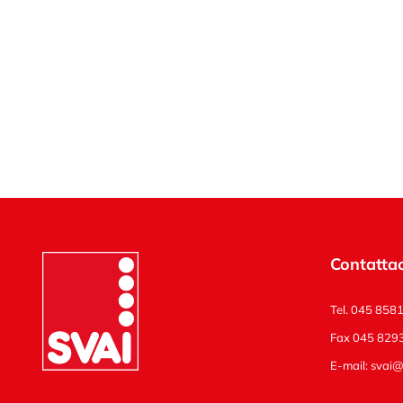
Contattac
Tel. 045 858
Fax 045 829
E-mail:
svai@s