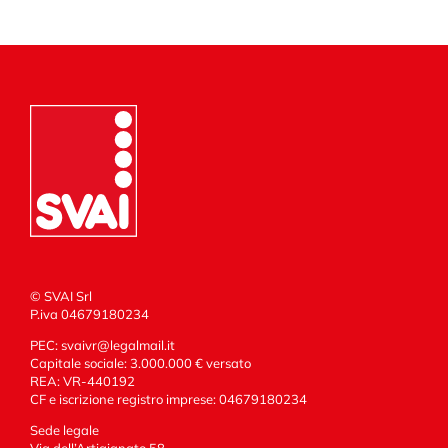
© SVAI Srl
P.iva 04679180234
PEC:
svaivr@legalmail.it
Capitale sociale: 3.000.000 € versato
REA: VR-440192
CF e iscrizione registro imprese: 04679180234
Sede legale
Via dell’Artigianato 58