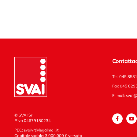
Contattac
Tel. 045 858
Fax 045 829
E-mail:
svai@s
© SVAI Srl
P.iva 04679180234
PEC:
svaivr@legalmail.it
Capitale sociale: 3.000.000 € versato